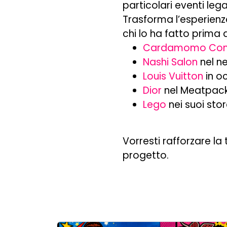
particolari eventi lega
Trasforma l’esperienza
chi lo ha fatto prima d
Cardamomo Conc
Nashi Salon
nel n
Louis Vuitton
in o
Dior
nel Meatpack
Lego
nei suoi sto
Vorresti rafforzare la
progetto.