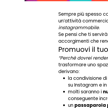
Sempre più spesso con
un’attività commerci
instagrammabile
.
Se pensi che ti servi
accorgimenti che rend
Promuovi il tuo 
“Perchè dovrei rende
trasformare uno spazi
derivano:
la condivisione di
su Instagram e in
molti saranno i
nu
conseguente incr
un
passaparola 