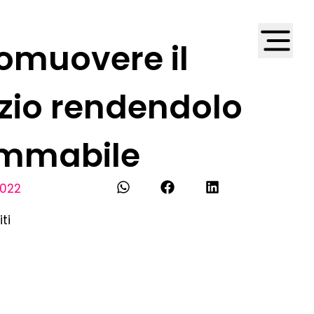
omuovere il
zio rendendolo
ammabile
2022
iti