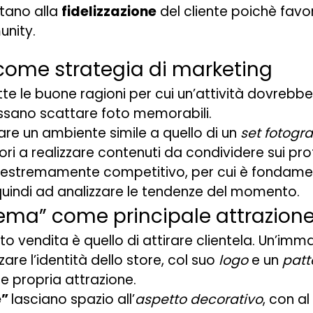
rtano alla
fidelizzazione
del cliente poichè favo
unity.
 come strategia di marketing
e le buone ragioni per cui un’attività dovrebbe 
 possano scattare foto memorabili.
reare un ambiente simile a quello di un
set fotogra
tori a realizzare contenuti da condividere sui profi
re estremamente competitivo, per cui è fondame
uindi ad analizzare le tendenze del momento.
 tema” come principale attrazion
nto vendita è quello di attirare clientela. Un’
are l’identità dello store, col suo
logo
e un
patt
 e propria attrazione.
e”
lasciano spazio all’
aspetto decorativo
, con al