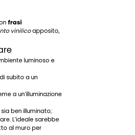
con
frasi
nto vinilico
apposito,
are
 ambiente luminoso e
di subito a un
ieme a un’illuminazione
sia ben illuminato;
are. L’ideale sarebbe
tto al muro per