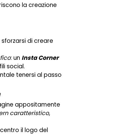
riscono la creazione
sforzarsi di creare
fico
: un
Insta Corner
li social.
ntale tenersi al passo
e
immagine appositamente
ern caratteristico
,
 centro il logo del