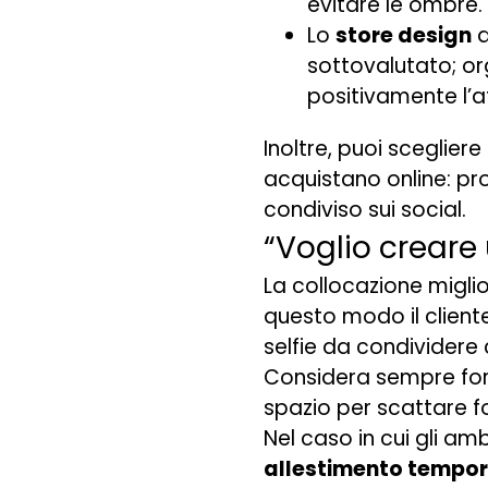
evitare le ombre.
Lo
store design
d
sottovalutato; or
positivamente l’at
Inoltre, puoi sceglier
acquistano online: pr
condiviso sui social.
“Voglio creare
La collocazione miglior
questo modo il client
selfie da condividere 
Considera sempre form
spazio per scattare f
Nel caso in cui gli amb
allestimento tempo