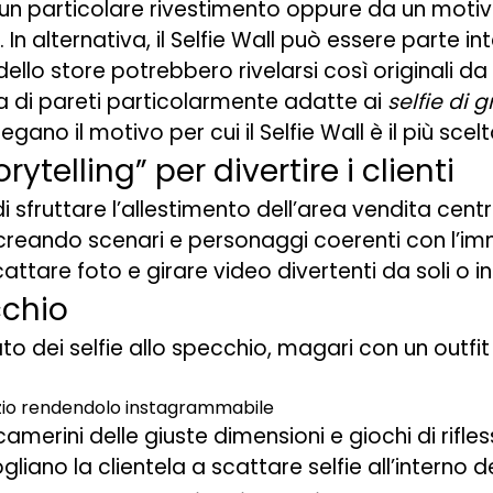
un particolare rivestimento oppure da un motiv
. In alternativa, il Selfie Wall può essere parte i
 dello store potrebbero rivelarsi così originali d
ta di pareti particolarmente adatte ai
selfie di 
egano il motivo per cui il Selfie Wall è il più scel
ytelling” per divertire i clienti
i sfruttare l’allestimento dell’area vendita cent
 creando scenari e personaggi coerenti con l’im
 scattare foto e girare video divertenti da soli o i
cchio
to dei selfie allo specchio, magari con un outfi
amerini delle giuste dimensioni e giochi di rifles
gliano la clientela a scattare selfie all’interno de