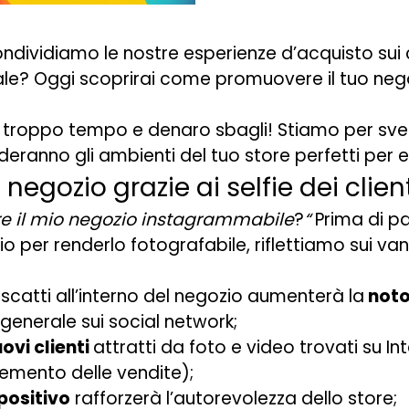
dividiamo le nostre esperienze d’acquisto sui c
ale? Oggi scoprirai come promuovere il tuo ne
rà troppo tempo e denaro sbagli! Stiamo per svel
eranno gli ambienti del tuo store perfetti per e
negozio grazie ai selfie dei clien
re il mio negozio instagrammabile
?
“
Prima di pa
o per renderlo fotografabile, riflettiamo sui va
 scatti all’interno del negozio aumenterà la
noto
 generale sui social network;
ovi clienti
attratti da foto e video trovati su In
emento delle vendite);
positivo
rafforzerà l’autorevolezza dello store;