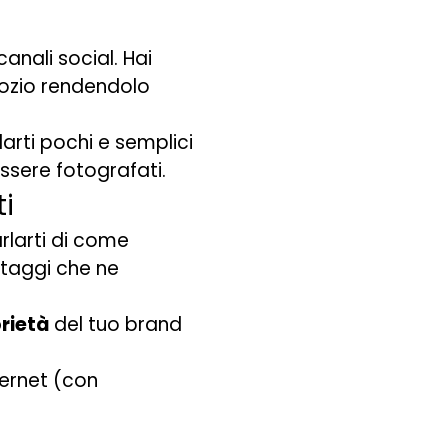
anali social. Hai
gozio rendendolo
arti pochi e semplici
ssere fotografati.
ti
rlarti di come
ntaggi che ne
rietà
del tuo brand
ternet (con