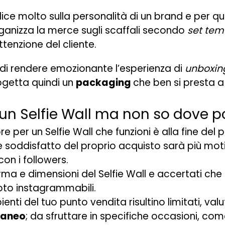
ice molto sulla personalità di un brand e per 
ganizza la merce sugli scaffali secondo
set tem
tenzione del cliente.
e di rendere emozionante l’esperienza di
unboxin
ogetta quindi un
packaging
che ben si presta 
 un Selfie Wall ma non so dove po
e per un Selfie Wall che funzioni è alla fine del 
e soddisfatto del proprio acquisto sarà più mot
con i followers.
a e dimensioni del Selfie Wall e accertati che
oto instagrammabili.
ienti del tuo punto vendita risultino limitati, val
raneo
; da sfruttare in specifiche occasioni, come