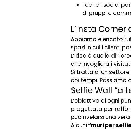
i canali social po
di gruppi e comm
L’Insta Corner
Abbiamo elencato tutt
spazi in cui i clienti
L’idea è quella di ric
che invoglierà i visita
Si tratta di un setto
coi tempi. Passiamo q
Selfie Wall “a
L’obiettivo di ogni pu
progettata per rafforz
può rivelarsi una vera
Alcuni
“muri per selfi