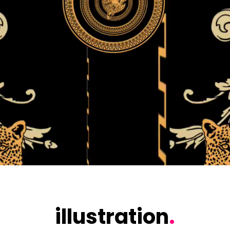
illustration
.